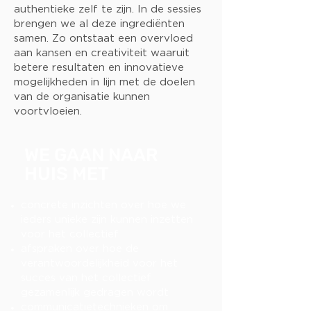
authentieke zelf te zijn. In de sessies
brengen we al deze ingrediënten
samen. Zo ontstaat een overvloed
aan kansen en creativiteit waaruit
betere resultaten en innovatieve
mogelijkheden in lijn met de doelen
van de organisatie kunnen
voortvloeien.
WE GAAN NAAR
HUIS MET
concrete inzichten over hoe we
ieders unieke zijn kunnen inzetten
voor het collectief
afspraken over hoe de
verantwoordelijkheid voor het
succes van het collectief
gezamenlijk gedragen wordt
communicatietechnieken om