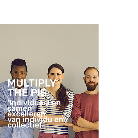
MULTIPLY
THE PIE
‘Individueel en
samen
excelleren’
van individu en
collectief.