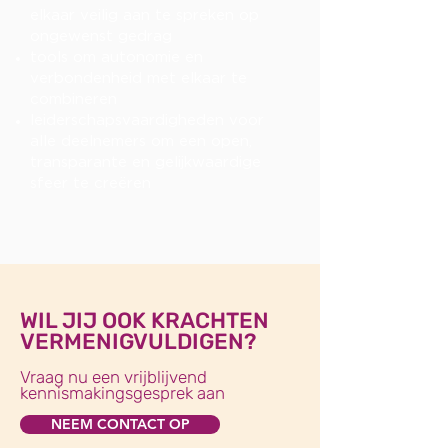
elkaar veilig aan te spreken op
ongewenst gedrag
tools om autonomie en
verbondenheid met elkaar te
combineren
leiderschapsvaardigheden voor
alle deelnemers om een open,
transparante en gelijkwaardige
sfeer te creëren
WIL JIJ OOK KRACHTEN
VERMENIGVULDIGEN?
Vraag nu een vrijblijvend
kennismakingsgesprek aan
NEEM CONTACT OP